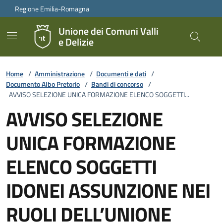
Vai ai contenuti
Vai al footer
Regione Emilia-Romagna
Unione dei Comuni Valli
e Delizie
Home
/
Amministrazione
/
Documenti e dati
/
Documento Albo Pretorio
/
Bandi di concorso
/
AVVISO SELEZIONE UNICA FORMAZIONE ELENCO SOGGETTI...
AVVISO SELEZIONE
UNICA FORMAZIONE
ELENCO SOGGETTI
IDONEI ASSUNZIONE NEI
RUOLI DELL’UNIONE