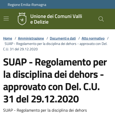
Vai ai contenuti
Vai al footer
Regione Emilia-Romagna
Unione dei Comuni Valli
e Delizie
Home
/
Amministrazione
/
Documenti e dati
/
Atto normativo
/
SUAP - Regolamento per la disciplina dei dehors - approvato con Del.
C.U. 31 del 29.12.2020
SUAP - Regolamento per
la disciplina dei dehors -
approvato con Del. C.U.
31 del 29.12.2020
SUAP - Regolamento per la disciplina dei dehors