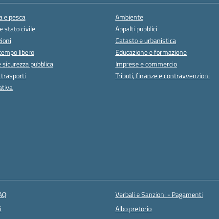
a e pesca
Ambiente
 stato civile
Appalti pubblici
ioni
Catasto e urbanistica
 tempo libero
Educazione e formazione
e sicurezza pubblica
Imprese e commercio
 trasporti
Tributi, finanze e contravvenzioni
ativa
FAQ
Verbali e Sanzioni - Pagamenti
i
Albo pretorio