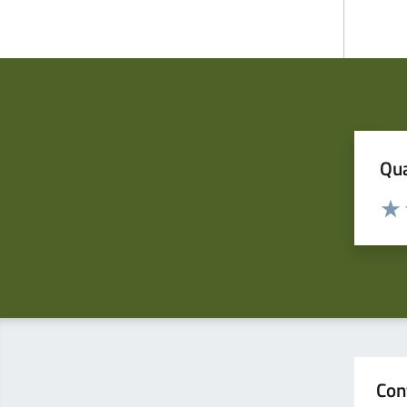
Qua
Valuta
Valu
Con