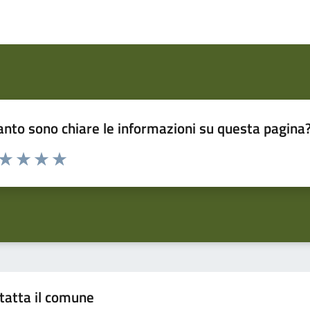
nto sono chiare le informazioni su questa pagina
 da 1 a 5 stelle la pagina
ta 1 stelle su 5
Valuta 2 stelle su 5
Valuta 3 stelle su 5
Valuta 4 stelle su 5
Valuta 5 stelle su 5
tatta il comune