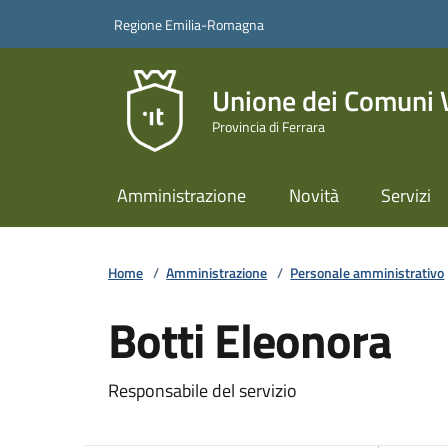
Vai ai contenuti
Vai al footer
Regione Emilia-Romagna
Unione dei Comuni Va
Provincia di Ferrara
Amministrazione
Novità
Servizi
Home
/
Amministrazione
/
Personale amministrativo
Botti Eleonora
Responsabile del servizio