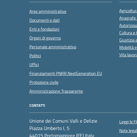
Agricoltur
Aree amministrative
Anagrafe e
Documenti e dati
Autorizzaz
Enti e fondazioni
Cultura e
Organi di governo
Giustizia 
Personale amministrativo
Mobilità e
Vita lavor
Politici
Uffici
Finanziamenti PNRR NextGeneration EU
Protezione civile
Amministrazione Trasparente
CONTATTI
Unione dei Comuni Valli e Delizie
Leggi le 
Piazza Umberto I, 5
Note legal
44015 Portomaggiore (FE) Italy