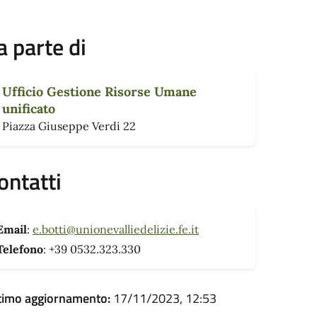
a parte di
Ufficio Gestione Risorse Umane
unificato
Piazza Giuseppe Verdi 22
ontatti
Email
:
e.botti@unionevalliedelizie.fe.it
Telefono
: +39 0532.323.330
timo aggiornamento:
17/11/2023, 12:53