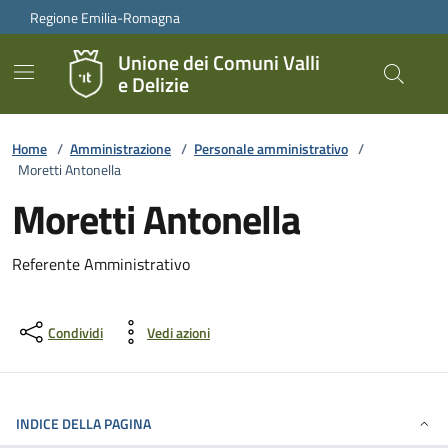
Vai ai contenuti
Vai al footer
Regione Emilia-Romagna
Unione dei Comuni Valli
e Delizie
Home
/
Amministrazione
/
Personale amministrativo
/
Moretti Antonella
Moretti Antonella
Referente Amministrativo
Condividi
Vedi azioni
INDICE DELLA PAGINA