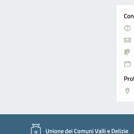
Con
Pro
Unione dei Comuni Valli e Delizie