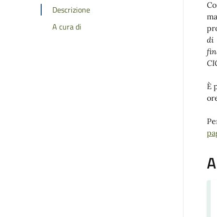
Co
Descrizione
ma
A cura di
pr
di
fi
CI
È 
or
Pe
pa
A