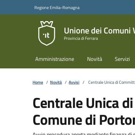
Vai ai contenuti
Vai al footer
Regione Emilia-Romagna
Unione dei Comuni Va
Provincia di Ferrara
Amministrazione
Novità
Servizi
Home
/
Novità
/
Avvisi
/
Centrale Unica di Committ
Centrale Unica di
Comune di Porto
Avvio procedura aperta mediante finanza di pr