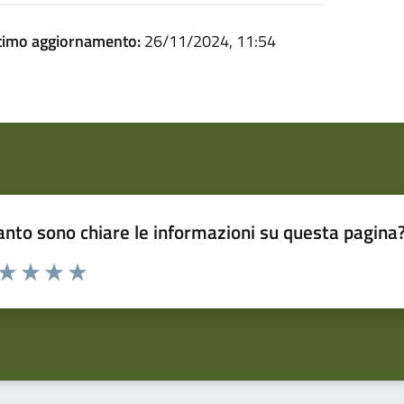
timo aggiornamento:
26/11/2024, 11:54
nto sono chiare le informazioni su questa pagina
 da 1 a 5 stelle la pagina
ta 1 stelle su 5
Valuta 2 stelle su 5
Valuta 3 stelle su 5
Valuta 4 stelle su 5
Valuta 5 stelle su 5