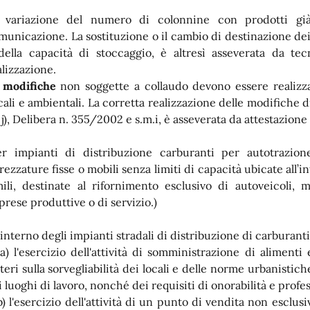
 variazione del numero di colonnine con prodotti già
municazione. La sostituzione o il cambio di destinazione de
della capacità di stoccaggio, è altresì asseverata da tec
alizzazione.
e
modifiche
non soggette a collaudo devono essere realizza
scali e ambientali. La corretta realizzazione delle modifiche di
 j), Delibera n. 355/2002 e s.m.i, è asseverata da attestazione 
er impianti di distribuzione carburanti per autotrazio
trezzature fisse o mobili senza limiti di capacità ubicate all’i
mili, destinate al rifornimento esclusivo di autoveicoli, 
prese produttive o di servizio.)
l’interno degli impianti stradali di distribuzione di carburan
 l'esercizio dell'attività di somministrazione di alimenti
iteri sulla sorvegliabilità dei locali e delle norme urbanistich
i luoghi di lavoro, nonché dei requisiti di onorabilità e profes
 l'esercizio dell'attività di un punto di vendita non esclusi