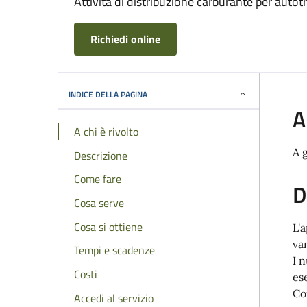
Attività di distribuzione carburante per autotr
Richiedi online
INDICE DELLA PAGINA
A
A chi è rivolto
A 
Descrizione
Come fare
D
Cosa serve
Cosa si ottiene
L'
va
Tempi e scadenze
I 
Costi
es
Co
Accedi al servizio