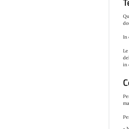
T
Qu
do
In
Le
de
in
C
Pe
ma
Pe
- 