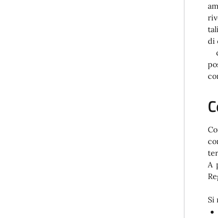
am
ri
ta
di
c)
po
co
C
Co
co
ter
A 
Re
Si