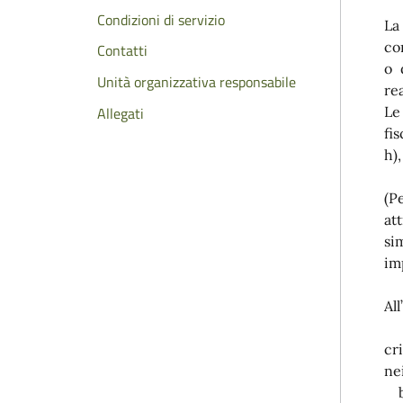
Condizioni di servizio
La
co
Contatti
o 
Unità organizzativa responsabile
re
Allegati
L
fi
h),
(P
at
si
im
Al
a)
cr
ne
b)