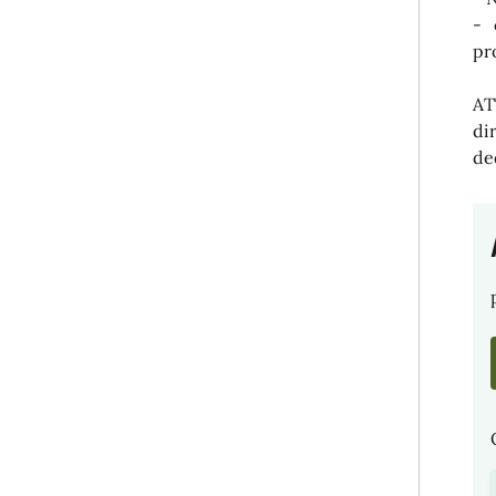
- 
pr
AT
di
de