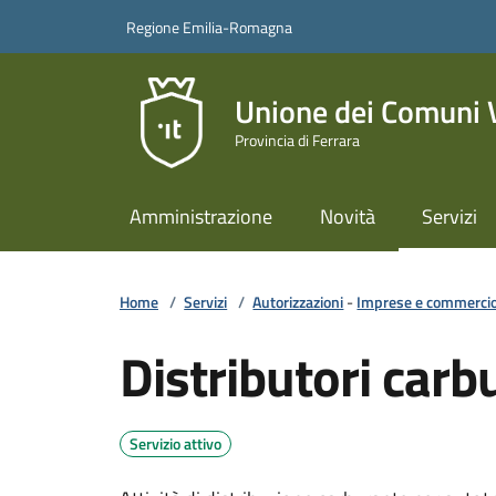
Vai ai contenuti
Vai al footer
Regione Emilia-Romagna
Unione dei Comuni Va
Provincia di Ferrara
Amministrazione
Novità
Servizi
Home
/
Servizi
/
Autorizzazioni
-
Imprese e commerci
Distributori carb
Servizio attivo