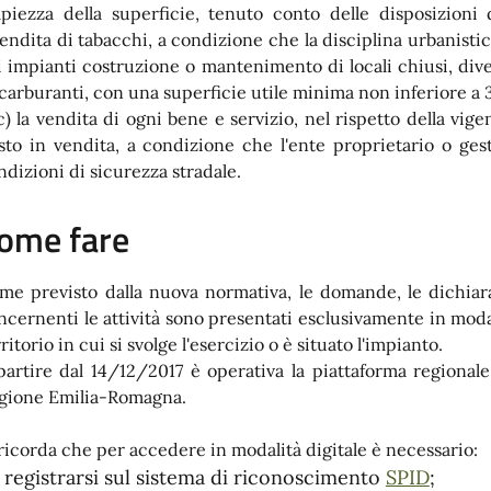
piezza della superficie, tenuto conto delle disposizioni d
vendita di tabacchi, a condizione che la disciplina urbanistic
li impianti costruzione o mantenimento di locali chiusi, diver
 carburanti, con una superficie utile minima non inferiore a 
 la vendita di ogni bene e servizio, nel rispetto della vigen
sto in vendita, a condizione che l'ente proprietario o gesto
ndizioni di sicurezza stradale.
ome fare
me previsto dalla nuova normativa, le domande, le dichiara
ncernenti le attività sono presentati esclusivamente in moda
ritorio in cui si svolge l'esercizio o è situato l'impianto.
partire dal 14/12/2017 è operativa la piattaforma regionale
gione Emilia-Romagna.
 ricorda che per accedere in modalità digitale è necessario:
registrarsi sul sistema di riconoscimento
SPID
;