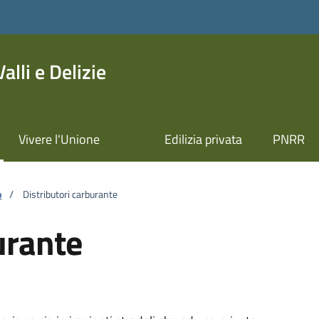
lli e Delizie
Vivere l'Unione
Edilizia privata
PNRR
o
/
Distributori carburante
urante