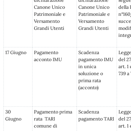
dichiarazione
dichiarazione
segue
Canone Unico
Canone Unico
della
Patrimoniale e
Patrimoniale e
n°160
Versamento
Versamento
succe
Grandi Utenti
Grandi Utenti
modif
integ
17 Giugno
Pagamento
Scadenza
Legge
acconto IMU
pagamento IMU
del 2
in unica
art. 
soluzione o
739 a
prima rata
(acconto)
30
Pagamento prima
Scadenza
Legge
Giugno
rata TARI
pagamento TARI
del 2
comune di
art. 