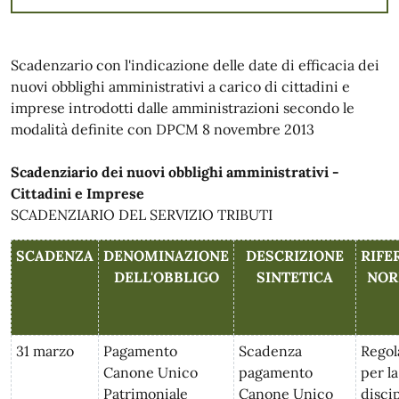
Scadenzario con l'indicazione delle date di efficacia dei
nuovi obblighi amministrativi a carico di cittadini e
imprese introdotti dalle amministrazioni secondo le
modalità definite con DPCM 8 novembre 2013
Scadenziario dei nuovi obblighi amministrativi -
Cittadini e Imprese
SCADENZIARIO DEL SERVIZIO TRIBUTI
SCADENZA
DENOMINAZIONE
DESCRIZIONE
RIFE
DELL'OBBLIGO
SINTETICA
NOR
31 marzo
Pagamento
Scadenza
Rego
Canone Unico
pagamento
per la
Patrimoniale
Canone Unico
discip