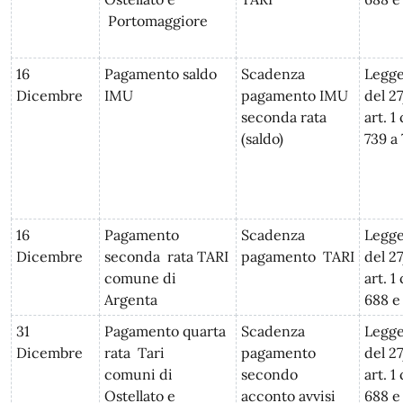
Portomaggiore
16
Pagamento saldo
Scadenza
Legge
Dicembre
IMU
pagamento IMU
del 2
seconda rata
art. 
(saldo)
739 a
16
Pagamento
Scadenza
Legge
Dicembre
seconda rata TARI
pagamento TARI
del 2
comune di
art. 
Argenta
688 e 
31
Pagamento quarta
Scadenza
Legge
Dicembre
rata Tari
pagamento
del 2
comuni di
secondo
art. 
Ostellato e
acconto avvisi
688 e 