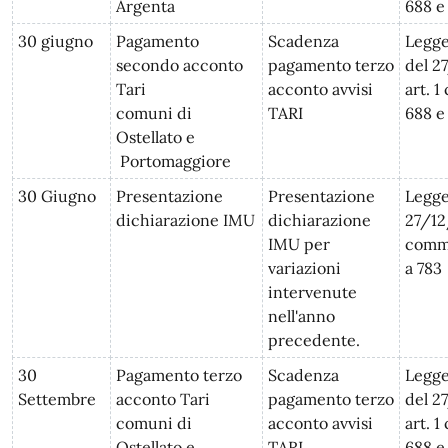
Argenta
688 e 
30 giugno
Pagamento
Scadenza
Legge
secondo acconto
pagamento terzo
del 2
Tari
acconto avvisi
art. 
comuni di
TARI
688 e 
Ostellato e
Portomaggiore
30 Giugno
Presentazione
Presentazione
Legge
dichiarazione IMU
dichiarazione
27/12
IMU per
commi
variazioni
a 783
intervenute
nell'anno
precedente.
30
Pagamento terzo
Scadenza
Legge
Settembre
acconto Tari
pagamento terzo
del 2
comuni di
acconto avvisi
art. 
Ostellato e
TARI
688 e 