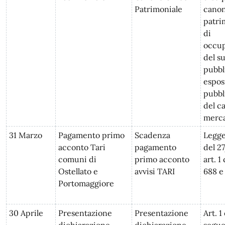
Patrimoniale
cano
patri
di
occu
del s
pubbl
espos
pubbl
del c
merc
31 Marzo
Pagamento primo
Scadenza
Legge
acconto Tari
pagamento
del 2
comuni di
primo acconto
art. 
Ostellato e
avvisi TARI
688 e 
Portomaggiore
30 Aprile
Presentazione
Presentazione
Art. 1